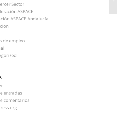
At
ercer Sector
deración ASPACE
ación ASPACE Andalucía
cion
s de empleo
al
egorized
A
er
e entradas
de comentarios
ress.org