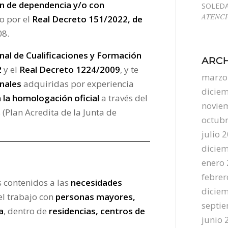
ón de dependencia y/o con
SOLED
ATENCI
o por el
Real Decreto 151/2022, de
08.
al de Cualificaciones y Formación
ARC
2
y el
Real Decreto 1224/2009
, y te
marzo
nales
adquiridas por experiencia
dicie
 la homologación oficial
a través del
novie
(Plan Acredita de la Junta de
octub
julio 
dicie
enero
febrer
s contenidos a las
necesidades
dicie
el trabajo con
personas mayores,
septi
a
, dentro de
residencias, centros de
junio 