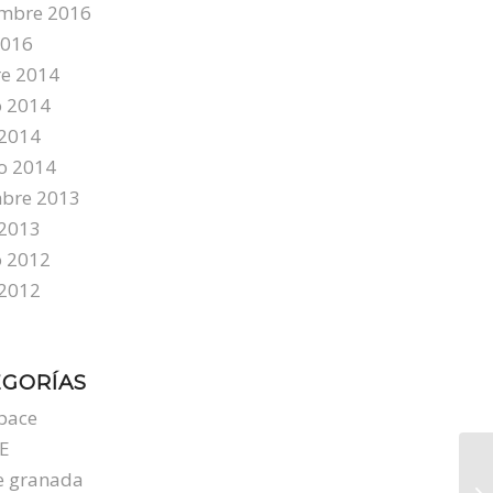
embre 2016
2016
re 2014
o 2014
2014
o 2014
mbre 2013
 2013
o 2012
2012
EGORÍAS
pace
E
e granada
Fo