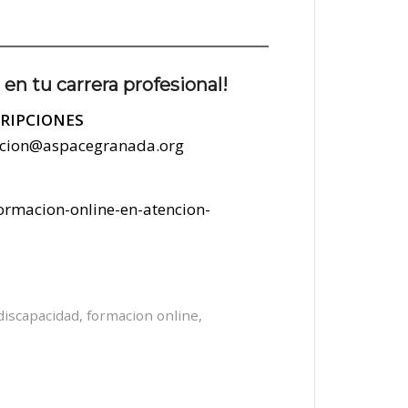
 en tu carrera profesional!
CRIPCIONES
cion@aspacegranada.org
ormacion-online-en-atencion-
discapacidad
,
formacion online
,