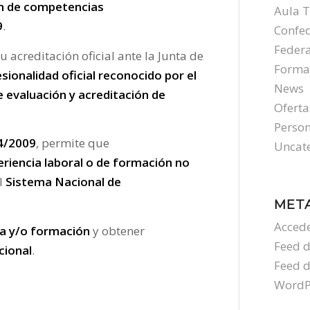
ón de competencias
Aula T
9
.
Confe
Feder
tu acreditación oficial ante la Junta de
Forma
sionalidad oficial reconocido por el
News
 evaluación y acreditación de
Oferta
Person
4/2009
, permite que
Uncat
eriencia laboral o de formación no
l
Sistema Nacional de
MET
Acced
a y/o formación
y obtener
Feed d
cional
.
Feed 
WordP