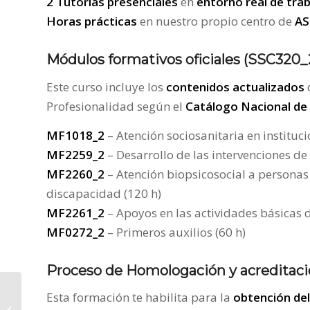
2 Tutorías presenciales
en
entorno real de tra
Horas prácticas
en nuestro propio centro de
AS
Módulos formativos oficiales (SSC320_
Este curso incluye los
contenidos actualizados
Profesionalidad según el
Catálogo Nacional de 
MF1018_2
– Atención sociosanitaria en instituci
MF2259_2
– Desarrollo de las intervenciones de
MF2260_2
– Atención biopsicosocial a personas
discapacidad (120 h)
MF2261_2
– Apoyos en las actividades básicas d
MF0272_2
– Primeros auxilios (60 h)
Proceso de Homologación y acreditac
Esta formación te habilita para la
obtención del
¡Nueva formación para futuros