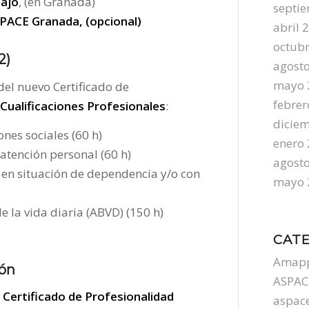
bajo
, (en Granada)
septi
PACE Granada, (opcional)
abril 
octub
2)
agost
mayo 
del nuevo Certificado de
febrer
Cualificaciones Profesionales
:
dicie
ones sociales (60 h)
enero
 atención personal (60 h)
agost
 en situación de dependencia y/o con
mayo 
e la vida diaria (ABVD) (150 h)
CAT
Amap
ión
ASPAC
 Certificado de Profesionalidad
aspac