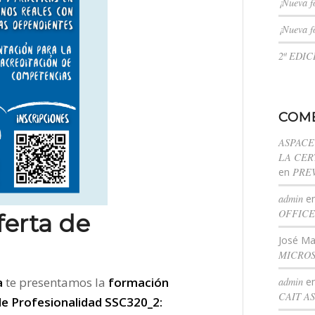
¡Nueva f
¡Nueva f
2ª EDI
COME
ASPACE
LA CERT
en
PRE
admin
e
OFFICE
ferta de
José Ma
MICROS
a
te presentamos la
formación
admin
e
CAIT A
de Profesionalidad SSC320_2: