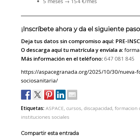
5 meses → 154 €/mes
¡Inscríbete ahora y da el siguiente paso
Deja tus datos sin compromiso aquí:
PRE-INS
O
descarga aquí tu matrícula
y envíala a:
forma
Más información en el teléfono:
647 081 845
https://aspacegranada.org/2025/10/30/nueva-f
sociosanitaria/
Etiquetas:
ASPACE
,
cursos
,
discapacidad
,
formacion 
instituciones sociales
Compartir esta entrada