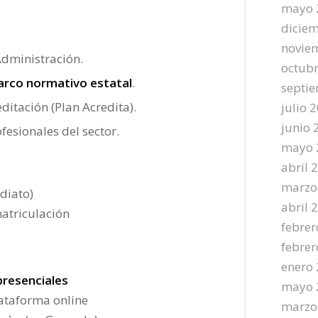
mayo 
dicie
novie
Administración.
octub
arco normativo estatal
.
septi
ditación (Plan Acredita).
julio 
junio 
fesionales del sector.
mayo 
abril 
marzo
diato)
abril 
atriculación
febrer
febrer
enero
presenciales
mayo 
lataforma online
marzo