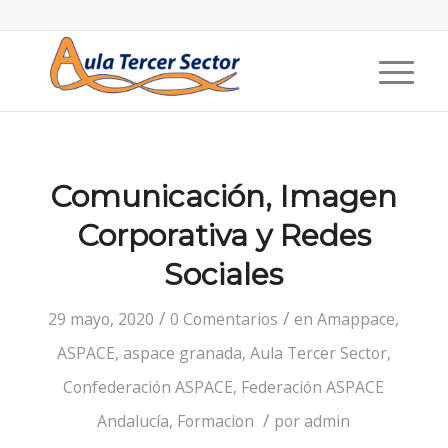
Comunicación, Imagen
Corporativa y Redes
Sociales
/
/
29 mayo, 2020
0 Comentarios
en
Amappace
,
ASPACE
,
aspace granada
,
Aula Tercer Sector
,
Confederación ASPACE
,
Federación ASPACE
/
Andalucía
,
Formacion
por
admin