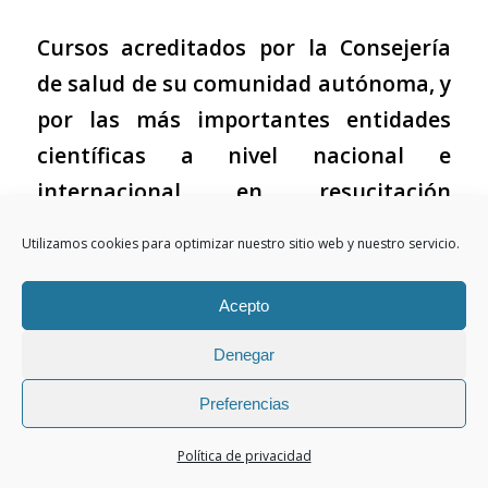
Cursos acreditados por la Consejería
de salud de su comunidad autónoma, y
por las más importantes entidades
científicas a nivel nacional e
internacional en resucitación
cardiopulmonar.
Utilizamos cookies para optimizar nuestro sitio web y nuestro servicio.
Instructor por la American Heart
Acepto
Association (AHA) y por la Sociedad
Española de Medicina Intensiva, Crítica
Denegar
y Unidades Coronarias (SEMICYUC).
Preferencias
Fechas previstas de inicio:
Política de privacidad