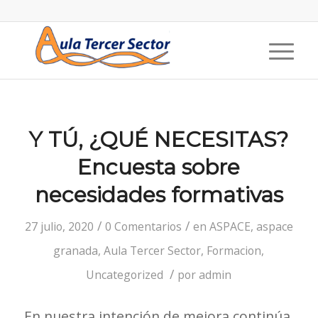
Y TÚ, ¿QUÉ NECESITAS?
Encuesta sobre
necesidades formativas
/
/
27 julio, 2020
0 Comentarios
en
ASPACE
,
aspace
granada
,
Aula Tercer Sector
,
Formacion
,
/
Uncategorized
por
admin
En nuestra intención de mejora continúa,