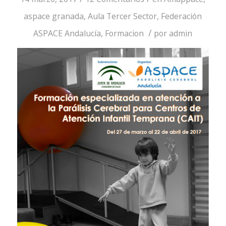
aspace granada
,
Aula Tercer Sector
,
Federación
/
ASPACE Andalucía
,
Formacion
por
admin